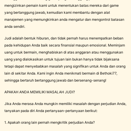
mengizinkan pemain kami untuk menentukan batas mereka dari game
yang bertanggung jawab, kemudian kami membantu dengan alat
manajemen yang memungkinkan anda mengatur dan mengontrol batasan
anda sendiri.
Judi adalah bentuk hiburan, dan tidak pernah harus menempatkan beban
pada kehidupan Anda baik secara finansial maupun emosional. Meminjam
uang untuk bermain, menghabiskan di atas anggaran atau menggunakan
uang yang dialokasikan untuk tujuan lain bukan hanya tidak bijaksana
tetapi dapat menyebabkan masalah yang signifikan untuk Anda dan orang
lain di sekitar Anda. Kami ingin Anda menikmati bermain di Bethoki77,
sehingga bertaruh bertanggung jawab dan bersenang-senang!
APAKAH ANDA MEMILIKI MASALAH JUDI?
Jika Anda merasa Anda mungkin memiliki masalah dengan perjudian Anda,
tanyakan pada diri Anda pertanyaan-pertanyaan berikut:
1. Apakah orang lain pernah mengkritik perjudian Anda?