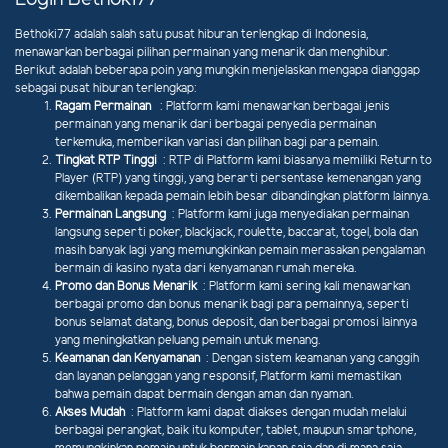
Bethoki77 adalah salah satu pusat hiburan terlengkap di Indonesia,
menawarkan berbagai pilihan permainan yang menarik dan menghibur.
Berikut adalah beberapa poin yang mungkin menjelaskan mengapa dianggap
sebagai pusat hiburan terlengkap:
Ragam Permainan
: Platform kami menawarkan berbagai jenis
permainan yang menarik dari berbagai penyedia permainan
terkemuka, memberikan variasi dan pilihan bagi para pemain.
Tingkat RTP Tinggi
: RTP di Platform kami biasanya memiliki Return to
Player (RTP) yang tinggi, yang berarti persentase kemenangan yang
dikembalikan kepada pemain lebih besar dibandingkan platform lainnya.
Permainan Langsung
: Platform kami juga menyediakan permainan
langsung seperti poker, blackjack, roulette, baccarat, togel, bola dan
masih banyak lagi yang memungkinkan pemain merasakan pengalaman
bermain di kasino nyata dari kenyamanan rumah mereka.
Promo dan Bonus Menarik
: Platform kami sering kali menawarkan
berbagai promo dan bonus menarik bagi para pemainnya, seperti
bonus selamat datang, bonus deposit, dan berbagai promosi lainnya
yang meningkatkan peluang pemain untuk menang.
Keamanan dan Kenyamanan
: Dengan sistem keamanan yang canggih
dan layanan pelanggan yang responsif, Platform kami memastikan
bahwa pemain dapat bermain dengan aman dan nyaman.
Akses Mudah
: Platform kami dapat diakses dengan mudah melalui
berbagai perangkat, baik itu komputer, tablet, maupun smartphone,